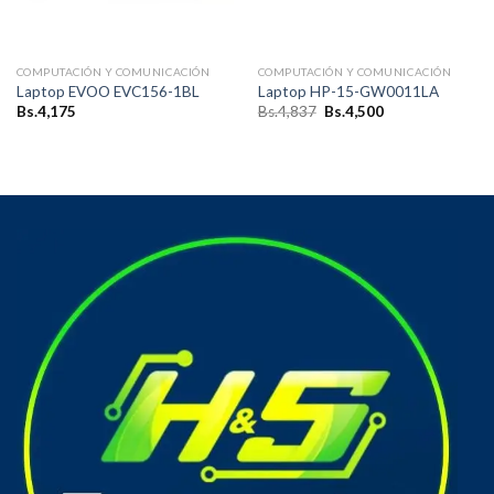
COMPUTACIÓN Y COMUNICACIÓN
COMPUTACIÓN Y COMUNICACIÓN
Laptop EVOO EVC156-1BL
Laptop HP-15-GW0011LA
El
El
Bs.
4,175
Bs.
4,837
Bs.
4,500
precio
precio
original
actual
era:
es:
Bs.4,837.
Bs.4,500.