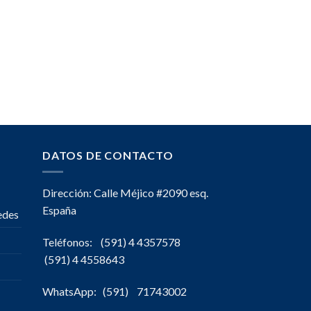
DATOS DE CONTACTO
Dirección: Calle Méjico #2090 esq.
España
edes
Teléfonos: (591) 4 4357578
(591) 4 4558643
WhatsApp: (591) 71743002