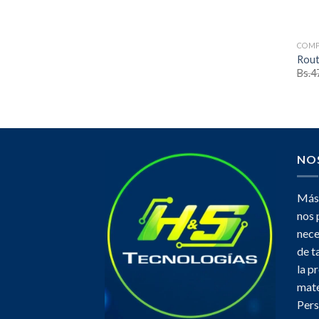
COMP
Rout
Bs.
4
NO
Más 
nos 
nece
de t
la p
mate
Pers