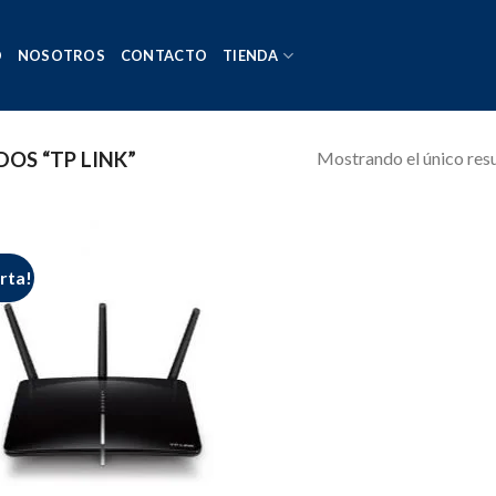
O
NOSOTROS
CONTACTO
TIENDA
Mostrando el único res
OS “TP LINK”
rta!
Añadir
a la
lista de
deseos