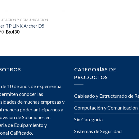
UTACIÓN Y COMUNICACIÓN
er TP LINK Archer D5
El
El
70
Bs.
430
precio
precio
original
actual
era:
es:
Bs.470.
Bs.430.
SOTROS
CATEGORÍAS DE
PRODUCTOS
de 10 de años de experiencia
permiten conocer las
Cableado y Estructurado de R
sidades de muchas empresas y
Computación y Comunicación
al manera poder anticiparnos a
rovisión de Soluciones en
Sin Categoría
ria de Equipamiento y
Sistemas de Seguridad
onal Calificado.