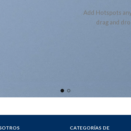
Add Hotspots any
drag and dro
SOTROS
CATEGORÍAS DE