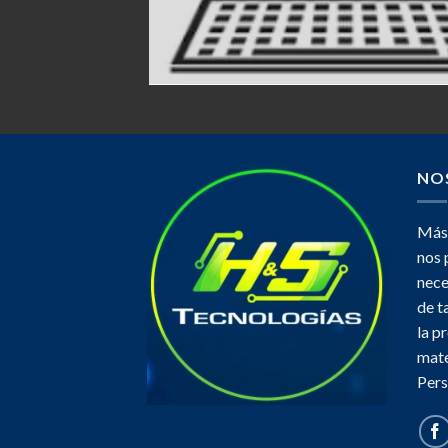
NO
Más 
nos 
nece
de t
la p
mate
Pers