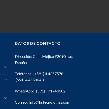
DATOS DE CONTACTO
Dirección: Calle Méjico #2090 esq.
España
Teléfonos: (591) 4 4357578
(591) 4 4558643
WhatsApp: (591) 71743002
Correo: info@hstecnologias.com