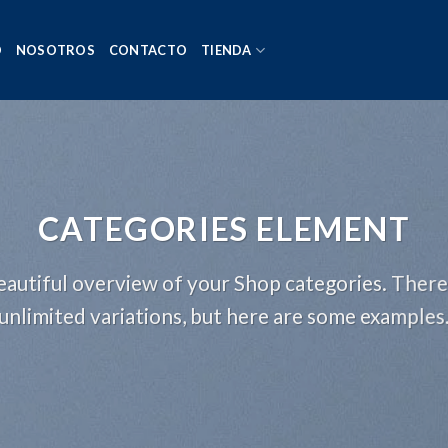
O
NOSOTROS
CONTACTO
TIENDA
CATEGORIES ELEMENT
autiful overview of your Shop categories. There
unlimited variations, but here are some examples