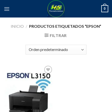
Skip
0
to
content
INICIO
/
PRODUCTOS ETIQUETADOS “EPSON”
FILTRAR
Añadir
a la
lista de
deseos