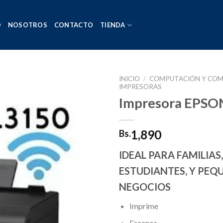
O
NOSOTROS
CONTACTO
TIENDA
INICIO
/
COMPUTACIÓN Y COM
IMPRESORAS
Impresora EPSO
Añadir
a la
1,890
Bs.
lista de
deseos
IDEAL PARA FAMILIAS,
ESTUDIANTES, Y PEQ
NEGOCIOS
Imprime
Escanea