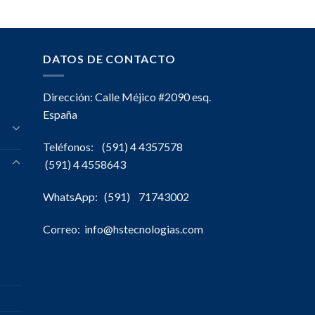
DATOS DE CONTACTO
Dirección: Calle Méjico #2090 esq.
España
Teléfonos: (591) 4 4357578
(591) 4 4558643
WhatsApp: (591) 71743002
Correo: info@hstecnologias.com