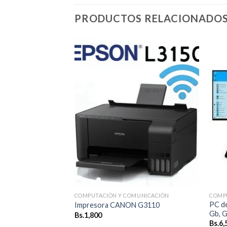
PRODUCTOS RELACIONADO
Añadir
Añadir
a la
a la
lista de
lista de
deseos
deseos
MUNICACIÓN
COMPUTACIÓN Y COMUNICACIÓN
COMP
iant MicroServer
PC de
Impresora CANON G3110
Gb, G
Bs.
1,800
Bs.
6,