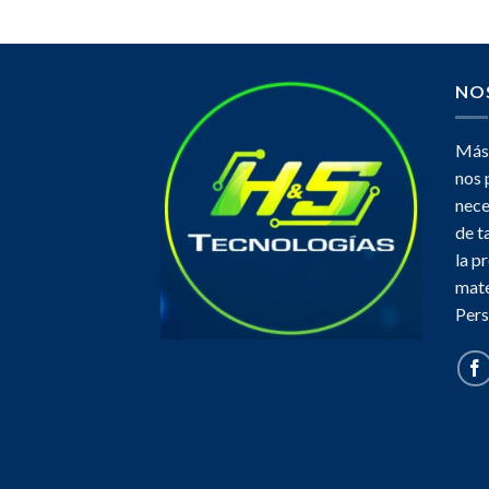
NO
Más 
nos 
nece
de t
la p
mate
Pers