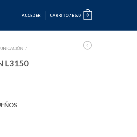
0
ACCEDER
CARRITO /
BS.
0
UNICACIÓN
/
N L3150
UEÑOS