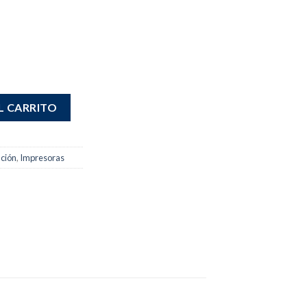
dad
L CARRITO
ción
,
Impresoras