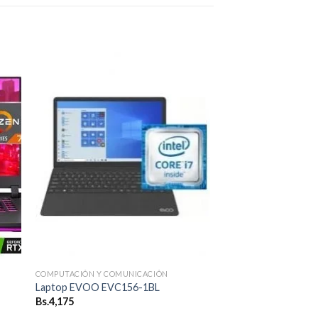
dir
Añadir
a
a la
 de
lista de
eos
deseos
COMPUTACIÓN Y COMUNICACIÓN
Laptop EVOO EVC156-1BL
Bs.
4,175