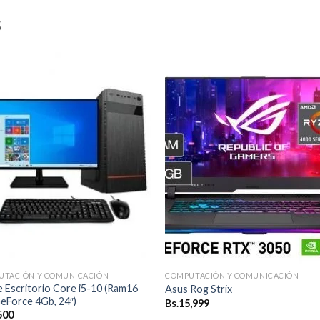
S
Añadir
Aña
a la
a l
lista de
lista
deseos
des
UTACIÓN Y COMUNICACIÓN
COMPUTACIÓN Y COMUNICACIÓN
 Escritorio Core i5-10 (Ram16
Asus Rog Strix
eForce 4Gb, 24″)
Bs.
15,999
500