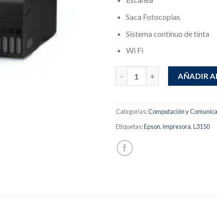
Saca Fotocopias
Sistema continuo de tinta
Wi Fi
Impresora EPSON L3150 canti
AÑADIR A
Categorías:
Computación y Comunica
Etiquetas:
Epson
,
impresora
,
L3150