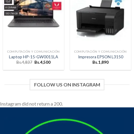
Añadir
Añadir
a la
a la
lista de
lista de
deseos
deseos
COMPUTACIÓN Y COMUNICACIÓN
COMPUTACIÓN Y COMUNICACIÓN
Laptop HP-15-GW0011LA
Impresora EPSON L3150
El
El
Bs.
4,837
Bs.
4,500
Bs.
1,890
precio
precio
original
actual
era:
es:
Bs.4,837.
Bs.4,500.
FOLLOW US ON INSTAGRAM
Instagram did not return a 200.