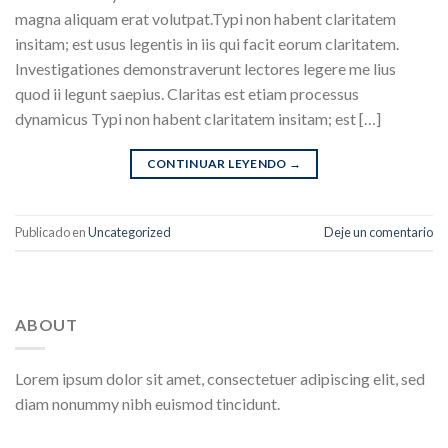
magna aliquam erat volutpat.Typi non habent claritatem
insitam; est usus legentis in iis qui facit eorum claritatem.
Investigationes demonstraverunt lectores legere me lius
quod ii legunt saepius. Claritas est etiam processus
dynamicus Typi non habent claritatem insitam; est […]
CONTINUAR LEYENDO
→
Publicado en
Uncategorized
Deje un comentario
ABOUT
Lorem ipsum dolor sit amet, consectetuer adipiscing elit, sed
diam nonummy nibh euismod tincidunt.