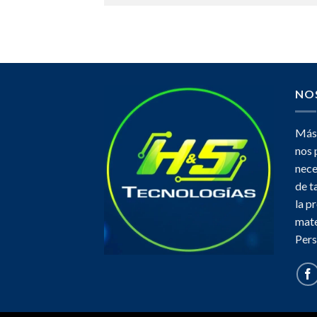
NO
Más 
nos 
nece
de t
la p
mate
Pers