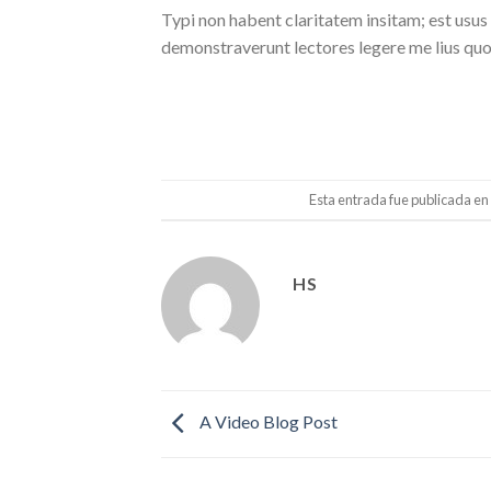
Typi non habent claritatem insitam; est usus l
demonstraverunt lectores legere me lius quod
Esta entrada fue publicada en
HS
A Video Blog Post