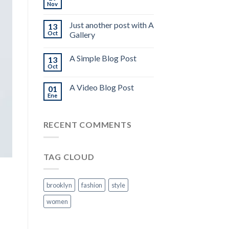
Nov
Just another post with A
13
Oct
Gallery
A Simple Blog Post
13
Oct
A Video Blog Post
01
Ene
RECENT COMMENTS
TAG CLOUD
brooklyn
fashion
style
women