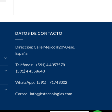
DATOS DE CONTACTO
Dirección: Calle Méjico #2090 esq.
España
Teléfonos: (591) 4 4357578
(591) 4 4558643
WhatsApp: (591) 71743002
Correo: info@hstecnologias.com