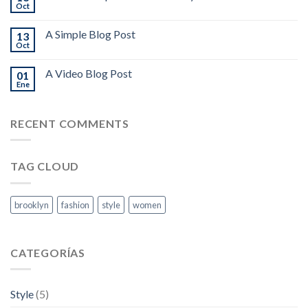
Oct
A Simple Blog Post
13
Oct
A Video Blog Post
01
Ene
RECENT COMMENTS
TAG CLOUD
brooklyn
fashion
style
women
CATEGORÍAS
Style
(5)