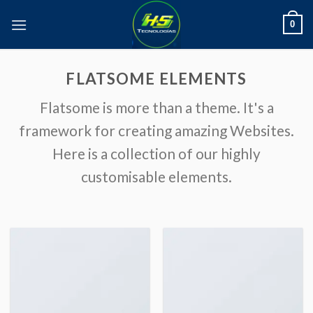
Skip
0
to
content
FLATSOME ELEMENTS
Flatsome is more than a theme. It's a
framework for creating amazing Websites.
Here is a collection of our highly
customisable elements.