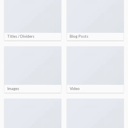
Titles / Dividers
Blog Posts
Images
Video