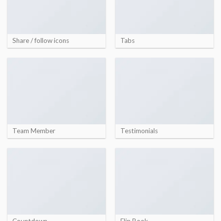
Share / follow icons
Tabs
Team Member
Testimonials
Countdown
Flip Book